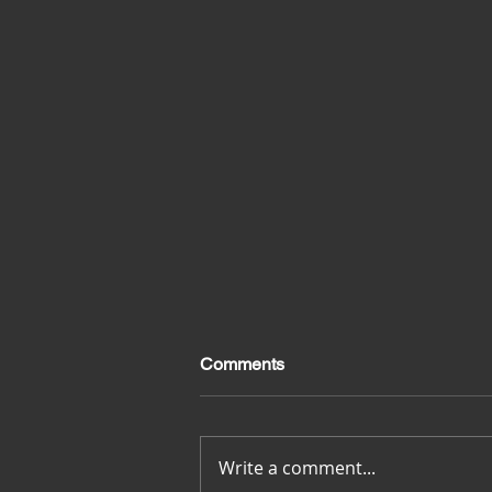
Comments
Merci pour tout
Write a comment...