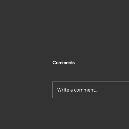
Comments
Merci pour tout
Write a comment...