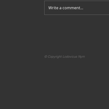
Merci pour tout
Write a comment...
© Copyright Lodovicus Nym