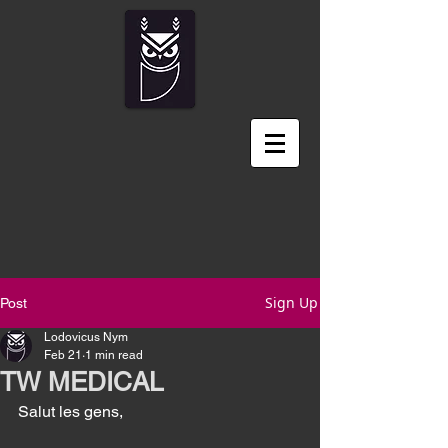
Sign Up
Post
Lodovicus Nym
Feb 21
1 min read
TW MEDICAL
Salut les gens, 