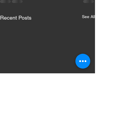
See All
Recent Posts