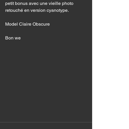
petit bonus avec une vieille photo 
retouché en version cyanotype. 
Model Claire Obscure 
Bon we 