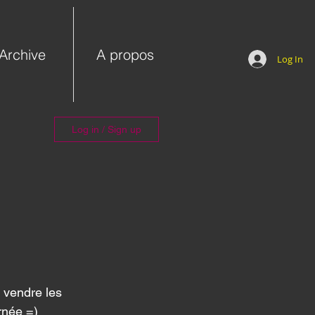
Archive
A propos
Log In
Log in / Sign up
 vendre les 
rnée =) 