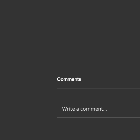
Comments
Merci pour tout
Write a comment...