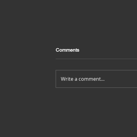
Comments
Merci pour tout
Write a comment...