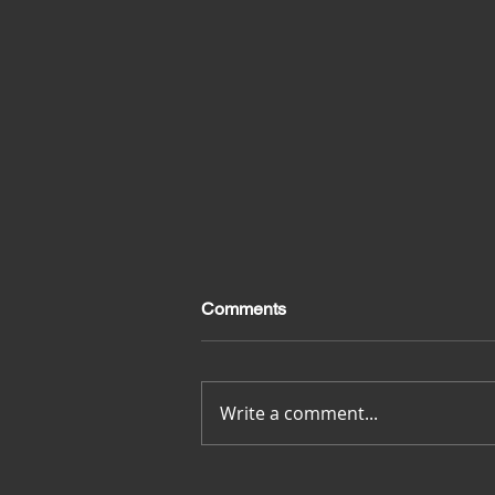
Comments
Merci pour tout
Write a comment...