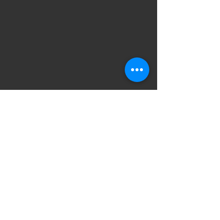
See All
Recent Posts