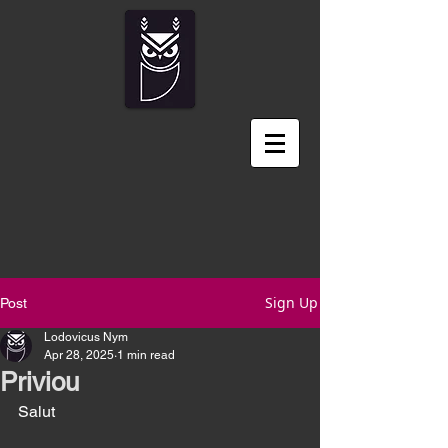
Sign Up
Post
Lodovicus Nym
Apr 28, 2025
1 min read
Priviou
Salut 