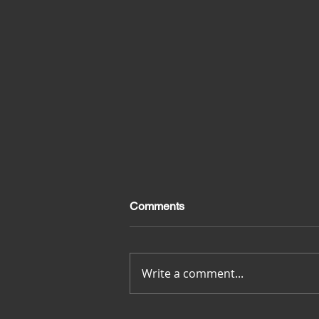
Comments
Merci pour tout
Write a comment...