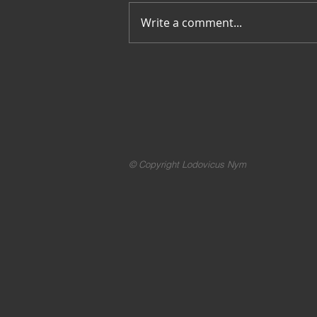
Merci pour tout
Write a comment...
© Copyright Lodovicus Nym