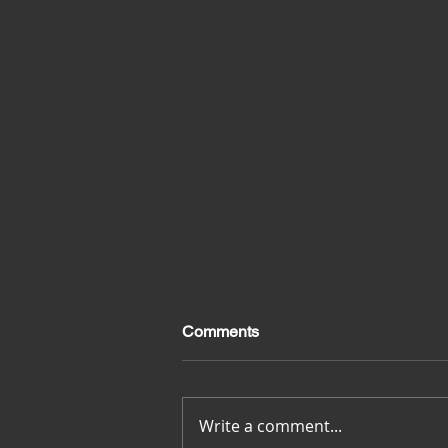
Comments
Merci pour tout
Write a comment...