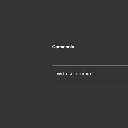
Comments
Merci pour tout
Write a comment...