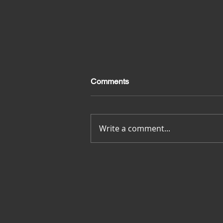
Comments
Merci pour tout
Write a comment...