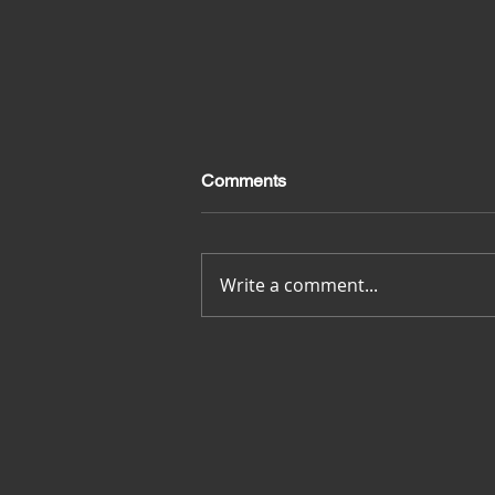
Comments
Merci pour tout
Write a comment...