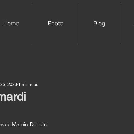
Home
Photo
Blog
 25, 2023
1 min read
mardi
voici la publi du jour avec Mamie Donuts		