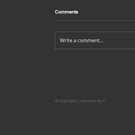
Comments
Merci pour tout
Write a comment...
© Copyright Lodovicus Nym