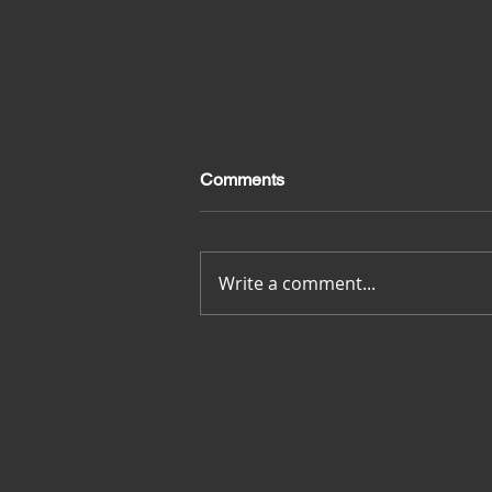
Comments
Merci pour tout
Write a comment...