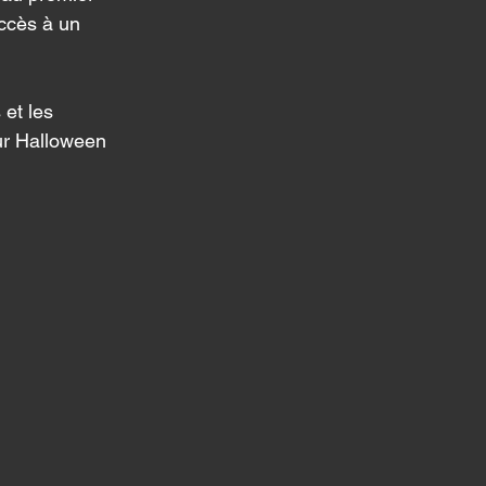
accès à un 
et les 
ur Halloween 