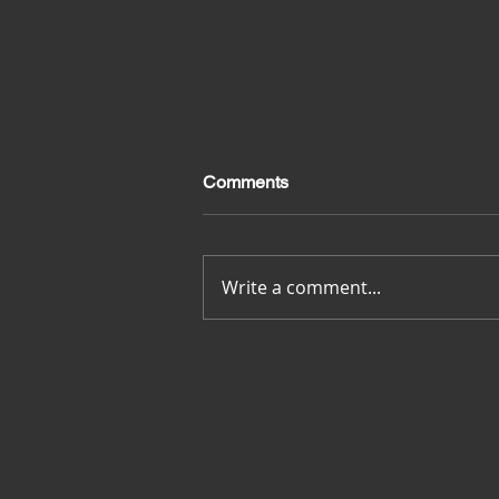
Comments
Merci pour tout
Write a comment...