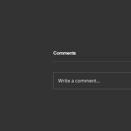
Comments
Merci pour tout
Write a comment...