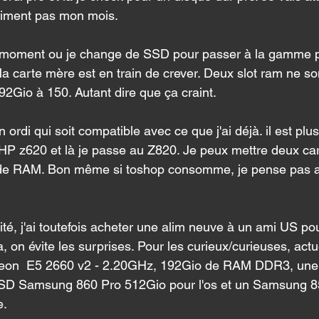
aiment pas mon mois. 
au moment ou je change de SSD pour passer à la gamme p
Ma carte mère est en train de crever. Deux slot ram ne so
92Gio à 150. Autant dire que ça craint. 
n ordi qui soit compatible avec ce que j'ai déjà. il est plu
un HP z620 et là je passe au Z820. Je peux mettre deux ca
de RAM. Bon même si toshop consomme, je pense pas all
é, j'ai toutefois acheter une alim neuve à un ami US pou
on évite les surprises. Pour les curieux/curieuses, actu
Xeon  E5 2660 v2 - 2.20GHz, 192Gio de RAM DDR3, une
SD Samsung 860 Pro 512Gio pour l'os et un Samsung 
. 