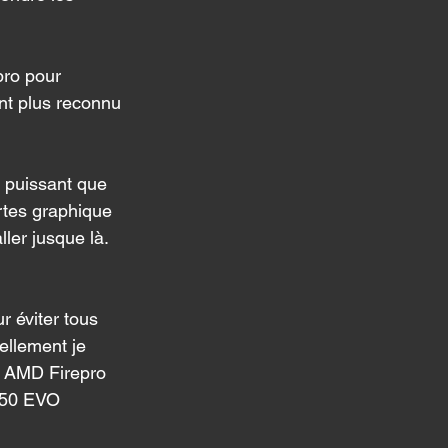
ro pour 
nt plus reconnu 
s puissant que 
rtes graphique 
er jusque là. 
r éviter tous 
ellement je 
 AMD Firepro 
850 EVO 