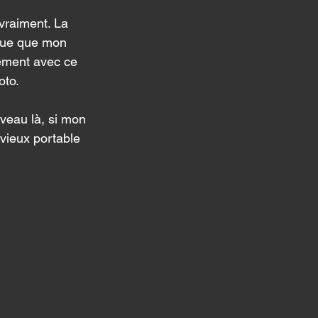
vraiment. La 
voue que mon 
lement avec ce 
oto. 
veau là, si mon 
 vieux portable 