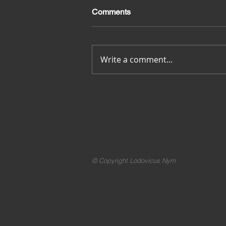
Comments
Merci pour tout
Write a comment...
© Copyright Lodovicus Nym