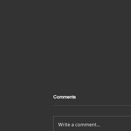
Comments
Merci pour tout
Write a comment...