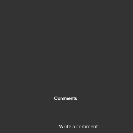
Comments
Merci pour tout
Write a comment...