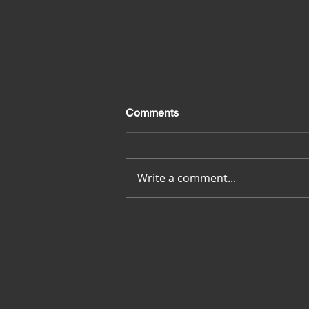
Comments
Merci pour tout
Write a comment...